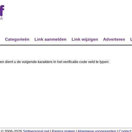
t
Categorieën
Link aanmelden
Link wijzigen
Adverteren
ient u de volgende karakters in het verificatie code veld te typen:
© 2006-2026
Smfpersonal.net
|
Pagina maken
|
Algemene voorwaarden
|
Contact